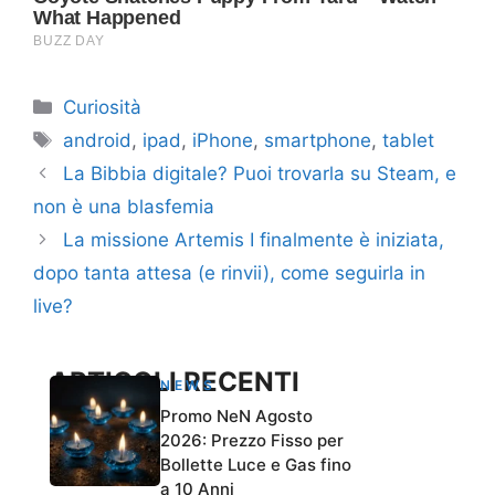
Categorie
Curiosità
Tag
android
,
ipad
,
iPhone
,
smartphone
,
tablet
La Bibbia digitale? Puoi trovarla su Steam, e
non è una blasfemia
La missione Artemis I finalmente è iniziata,
dopo tanta attesa (e rinvii), come seguirla in
live?
ARTICOLI RECENTI
NEWS
Promo NeN Agosto
2026: Prezzo Fisso per
Bollette Luce e Gas fino
a 10 Anni