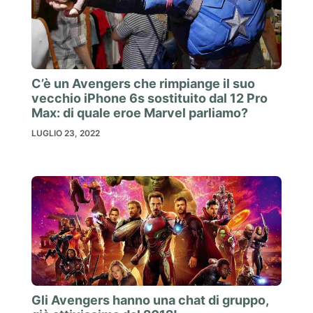
C’è un Avengers che rimpiange il suo
vecchio iPhone 6s sostituito dal 12 Pro
Max: di quale eroe Marvel parliamo?
LUGLIO 23, 2022
Gli Avengers hanno una chat di gruppo,