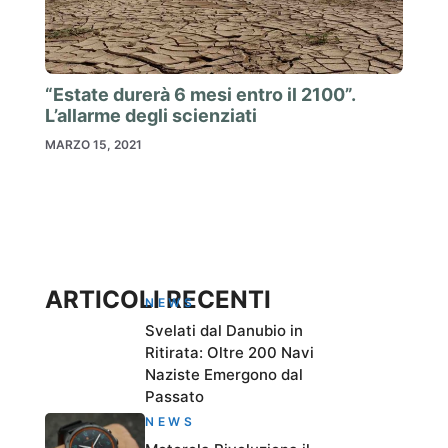
“Estate durerà 6 mesi entro il 2100”.
L’allarme degli scienziati
MARZO 15, 2021
ARTICOLI RECENTI
NEWS
Svelati dal Danubio in
Ritirata: Oltre 200 Navi
Naziste Emergono dal
Passato
NEWS