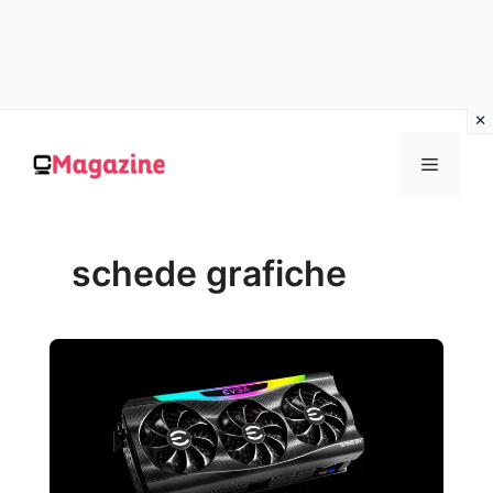
Vai
al
MENU
contenuto
schede grafiche