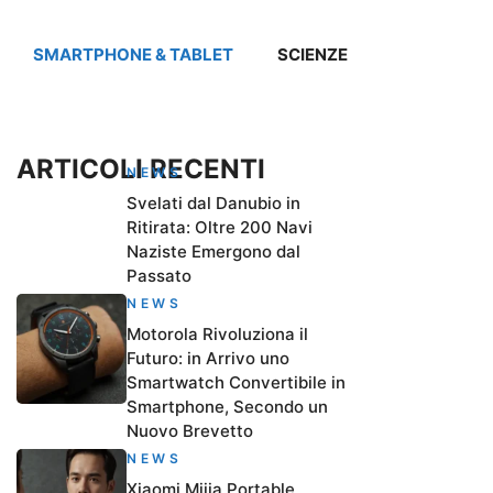
SMARTPHONE & TABLET
SCIENZE
ARTICOLI RECENTI
NEWS
Svelati dal Danubio in
Ritirata: Oltre 200 Navi
Naziste Emergono dal
Passato
NEWS
Motorola Rivoluziona il
Futuro: in Arrivo uno
Smartwatch Convertibile in
Smartphone, Secondo un
Nuovo Brevetto
NEWS
Xiaomi Mijia Portable