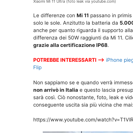
Xiaomi Mi 11 Ultra (foto leak via youtube.com)
Le differenze con
Mi 11
passano in primis 
solo le sole. Anzitutto la batteria da
5.00
anche per quanto riguarda il supporto alla
differenza dei 50W raggiunti da Mi 11. Cili
grazie alla certificazione IP68
.
POTREBBE INTERESSARTI –>
iPhone pie
Flip
Non sappiamo se e quando verrà immesso s
non arrivò in Italia
e questo lascia presup
sarà così. Ciò nonostante, foto, leak e vi
conseguente uscita sia più vicina che mai:
https://www.youtube.com/watch?v=T1VIR