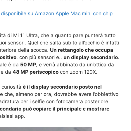
 disponibile su Amazon Apple Mac mini con chip
tà di Mi 11 Ultra, che a quanto pare punterà tutto
oi sensori. Quel che salta subito all’occhio è infatti
steriore della scocca.
Un rettangolo che occupa
ositivo
, con più sensori e..
un display secondario
.
pale è da
50 MP
, e verrà abbinato da un’ottica da
re da
48 MP periscopico
con zoom 120X.
 curiosità
è il display secondario posto nel
 e che, almeno per ora, dovrebbe avere l’obbiettivo
quadratura per i selfie con fotocamera posteriore.
econdario può copiare il principale e mostrare
lsiasi app.