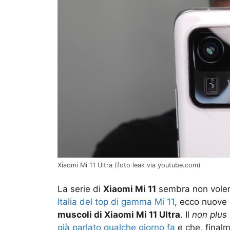
Xiaomi Mi 11 Ultra (foto leak via youtube.com)
La serie di
Xiaomi Mi 11
sembra non vole
Italia del top di gamma Mi 11
, ecco nuove 
muscoli di Xiaomi Mi 11 Ultra
. Il
non plus 
già parlato qualche giorno fa
e che, finalm