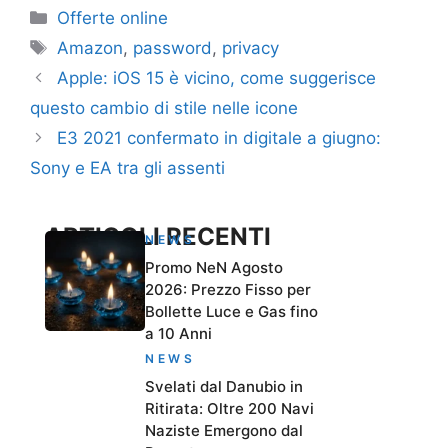
Categorie
Offerte online
Tag
Amazon
,
password
,
privacy
Apple: iOS 15 è vicino, come suggerisce
questo cambio di stile nelle icone
E3 2021 confermato in digitale a giugno:
Sony e EA tra gli assenti
ARTICOLI RECENTI
NEWS
Promo NeN Agosto
2026: Prezzo Fisso per
Bollette Luce e Gas fino
a 10 Anni
NEWS
Svelati dal Danubio in
Ritirata: Oltre 200 Navi
Naziste Emergono dal