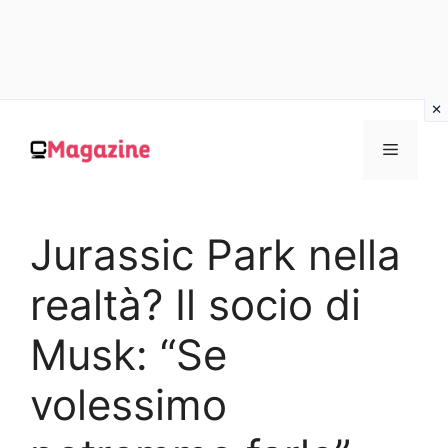
Vai
al
MENU
contenuto
Jurassic Park nella
realtà? Il socio di
Musk: “Se
volessimo