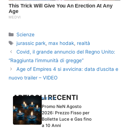
Categorie
Scienze
Tag
jurassic park
,
max hodak
,
realtà
Covid, il grande annuncio del Regno Unito:
“Raggiunta l’immunità di gregge”
Age of Empires 4 si avvicina: data d’uscita e
nuovo trailer – VIDEO
ARTICOLI RECENTI
NEWS
Promo NeN Agosto
2026: Prezzo Fisso per
Bollette Luce e Gas fino
a 10 Anni