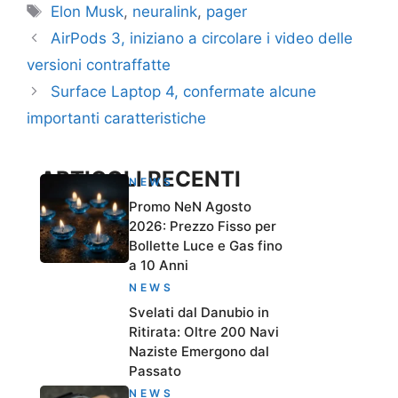
Tag
Elon Musk
,
neuralink
,
pager
AirPods 3, iniziano a circolare i video delle
versioni contraffatte
Surface Laptop 4, confermate alcune
importanti caratteristiche
ARTICOLI RECENTI
NEWS
Promo NeN Agosto
2026: Prezzo Fisso per
Bollette Luce e Gas fino
a 10 Anni
NEWS
Svelati dal Danubio in
Ritirata: Oltre 200 Navi
Naziste Emergono dal
Passato
NEWS