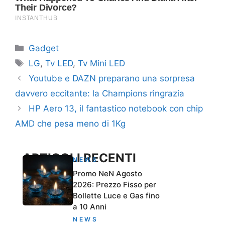
Categorie
Gadget
Tag
LG
,
Tv LED
,
Tv Mini LED
Youtube e DAZN preparano una sorpresa
davvero eccitante: la Champions ringrazia
HP Aero 13, il fantastico notebook con chip
AMD che pesa meno di 1Kg
ARTICOLI RECENTI
NEWS
Promo NeN Agosto
2026: Prezzo Fisso per
Bollette Luce e Gas fino
a 10 Anni
NEWS