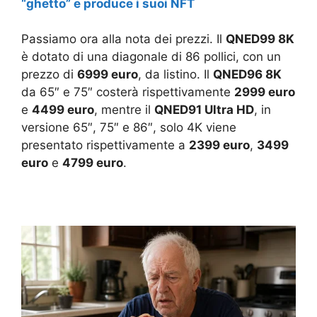
“ghetto” e produce i suoi NFT
Passiamo ora alla nota dei prezzi. Il
QNED99 8K
è dotato di una diagonale di 86 pollici, con un
prezzo di
6999 euro
, da listino. Il
QNED96 8K
da 65″ e 75″ costerà rispettivamente
2999 euro
e
4499 euro
, mentre il
QNED91 Ultra HD
, in
versione 65″, 75″ e 86″, solo 4K viene
presentato rispettivamente a
2399 euro
,
3499
euro
e
4799 euro
.