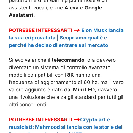
piattaforme di streaming più famose e gli
assistenti vocali, come
Alexa
e
Google
Assistant
.
POTREBBE INTERESSARTI –>
Elon Musk lancia
la sua criprovaluta | Scopriamo qual è e
perché ha deciso di entrare sul mercato
Si evolve anche il
telecomando
, ora davvero
diventato un sistema di controllo avanzato. I
modelli compatibili con l’
8K
hanno una
frequenza di aggiornamento di 60 hz, ma il vero
valore aggiunto è dato dai
Mini LED
, davvero
una rivoluzione che alza gli standard per tutti gli
altri concorrenti.
POTREBBE INTERESSARTI –>
Crypto art e
musicisti: Mahmood si lancia con le storie del