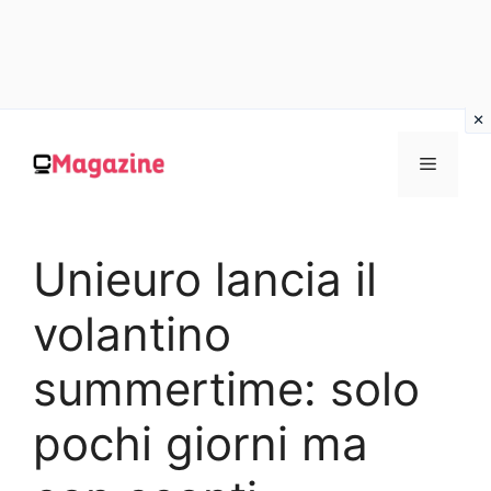
Vai
al
MENU
contenuto
Unieuro lancia il
volantino
summertime: solo
pochi giorni ma