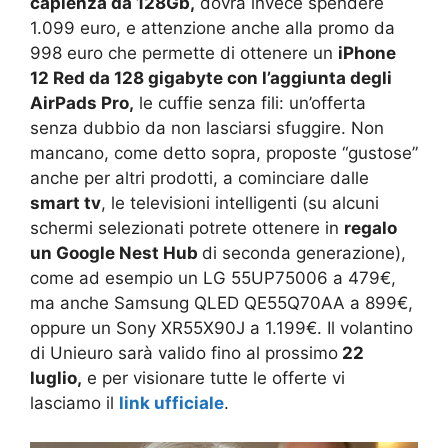
capienza da 128Gb,
dovrà invece spendere
1.099 euro, e attenzione anche alla promo da
998 euro che permette di ottenere un
iPhone
12 Red da 128 gigabyte con l’aggiunta degli
AirPads Pro,
le cuffie senza fili: un’offerta
senza dubbio da non lasciarsi sfuggire. Non
mancano, come detto sopra, proposte “gustose”
anche per altri prodotti, a cominciare dalle
smart tv
, le televisioni intelligenti (su alcuni
schermi selezionati potrete ottenere in
regalo
un Google Nest Hub
di seconda generazione),
come ad esempio un LG 55UP75006 a 479€,
ma anche Samsung QLED QE55Q70AA a 899€,
oppure un Sony XR55X90J a 1.199€. Il volantino
di Unieuro sarà valido fino al prossimo
22
luglio,
e per visionare tutte le offerte vi
lasciamo il
link ufficiale
.