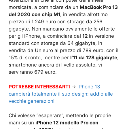
Attenzione anche ai computer della mela
morsicata, a cominciare da un
MacBook Pro 13
del 2020 con chip M1,
in vendita all’ottimo
prezzo di 1.249 euro con storage da 256
gigabyte. Non mancano ovviamente le offerte
per gli iPhone, a cominciare dal
12
in versione
standard con storage da 64 gigabyte, in
vendita da Unieuro al prezzo di 789 euro, con il
15% di sconto, mentre per
l’11 da 128 gigabyte,
s
martphone ancora di livello assoluto, vi
serviranno 679 euro.
POTREBBE INTERESSARTI
→
iPhone 13
cambierà totalmente il suo design: addio alle
vecchie generazioni
Chi volesse “esagerare”, mettendo le proprie
mani su un
iPhone 12 modello Pro con