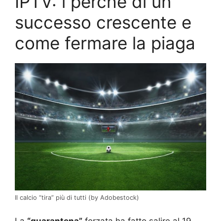
IPTV: i perché di un
successo crescente e
come fermare la piaga
Il calcio “tira” più di tutti (by Adobestock)
La
“quarantena”
forzata ha fatto salire al 19