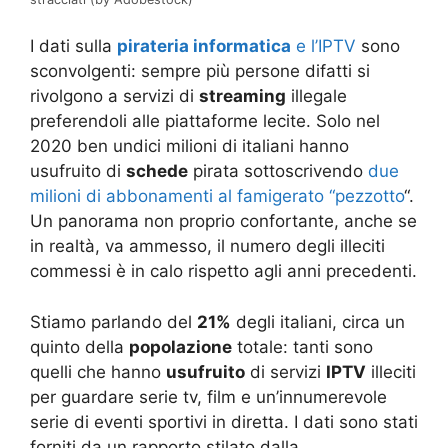
I dati sulla
pirateria informatica
e l’IPTV
sono
sconvolgenti: sempre più persone difatti si
rivolgono a servizi di
streaming
illegale
preferendoli alle piattaforme lecite. Solo nel
2020 ben undici milioni di italiani hanno
usufruito di
schede
pirata sottoscrivendo
due
milioni di abbonamenti al famigerato “pezzotto
“.
Un panorama non proprio confortante, anche se
in realtà, va ammesso, il numero degli illeciti
commessi è in calo rispetto agli anni precedenti.
Stiamo parlando del
21%
degli italiani, circa un
quinto della
popolazione
totale: tanti sono
quelli che hanno
usufruito
di servizi
IPTV
illeciti
per guardare serie tv, film e un’innumerevole
serie di eventi sportivi in diretta. I dati sono stati
forniti da un rapporto stilato dalla