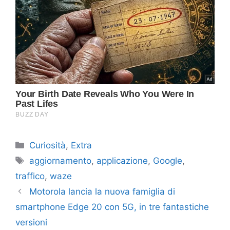
Categorie
Curiosità
,
Extra
Tag
aggiornamento
,
applicazione
,
Google
,
traffico
,
waze
Motorola lancia la nuova famiglia di
smartphone Edge 20 con 5G, in tre fantastiche
versioni