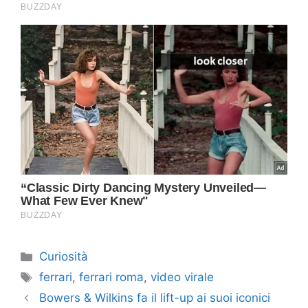
Categorie
Curiosità
Tag
ferrari
,
ferrari roma
,
video virale
Bowers & Wilkins fa il lift-up ai suoi iconici