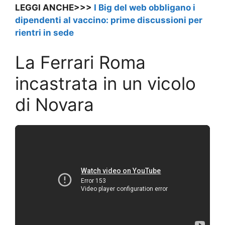
LEGGI ANCHE>>>
I Big del web obbligano i
dipendenti al vaccino: prime discussioni per
rientri in sede
La Ferrari Roma
incastrata in un vicolo
di Novara