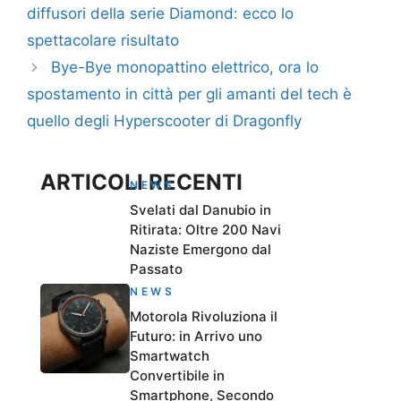
diffusori della serie Diamond: ecco lo
spettacolare risultato
Bye-Bye monopattino elettrico, ora lo
spostamento in città per gli amanti del tech è
quello degli Hyperscooter di Dragonfly
ARTICOLI RECENTI
NEWS
Svelati dal Danubio in
Ritirata: Oltre 200 Navi
Naziste Emergono dal
Passato
NEWS
Motorola Rivoluziona il
Futuro: in Arrivo uno
Smartwatch
Convertibile in
Smartphone, Secondo