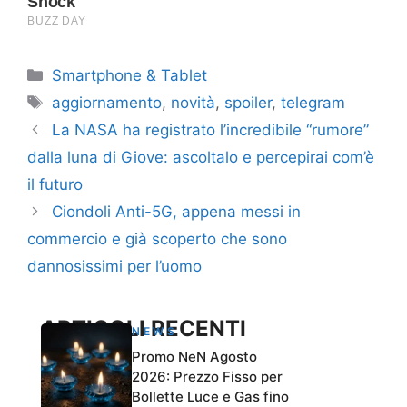
Categorie
Smartphone & Tablet
Tag
aggiornamento
,
novità
,
spoiler
,
telegram
La NASA ha registrato l’incredibile “rumore”
dalla luna di Giove: ascoltalo e percepirai com’è
il futuro
Ciondoli Anti-5G, appena messi in
commercio e già scoperto che sono
dannosissimi per l’uomo
ARTICOLI RECENTI
NEWS
Promo NeN Agosto
2026: Prezzo Fisso per
Bollette Luce e Gas fino