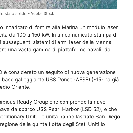
llo stato solido – Adobe Stock
o incaricato di fornire alla Marina un modulo laser
cita da 100 a 150 kW. In un comunicato stampa di
 i susseguenti sistemi di armi laser della Marina
re una vasta gamma di piattaforme navali, da
SD è considerato un seguito di nuova generazione
 base galleggiante USS Ponce (AFSB(I)-15) ha già
edio Oriente.
hibious Ready Group che comprende la nave
 nave da sbarco USS Pearl Harbor (LSD 52), e che
editionary Unit. Le unità hanno lasciato San Diego
egione della quinta flotta degli Stati Uniti lo