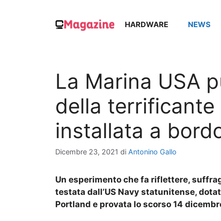
Vai
al
HARDWARE
NEWS
contenuto
La Marina USA pu
della terrificant
installata a bord
Dicembre 23, 2021
di
Antonino Gallo
Un esperimento che fa riflettere, suffrag
testata dall’US Navy statunitense, dotata
Portland e provata lo scorso 14 dicembre