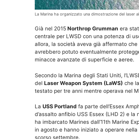
La Marina ha organizzato una dimostrazione del laser a
Già nel 2015
Northrop Grumman
era stat
centrale per LWSD con una potenza di us
allora, la società aveva già affermato che
avrebbero potuto eventualmente protegge
minacce avanzate di superficie e aeree.
Secondo la Marina degli Stati Uniti, l’LW
del
Laser Weapon System (LaWS)
che la
testato per tre anni mentre operava nel M
La
USS Portland
fa parte dell’Essex Amp
d’assalto anfibio USS Essex (LHD 2) e la
ha imbarcato Marines dall’11th Marine Exp
in agosto e hanno iniziato a operare nella r
scorso settembre.