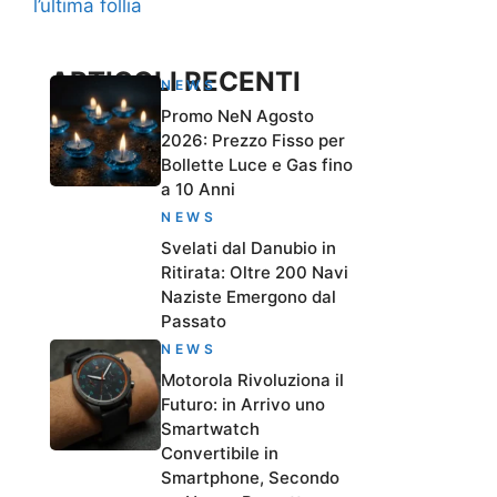
l’ultima follia
ARTICOLI RECENTI
NEWS
Promo NeN Agosto
2026: Prezzo Fisso per
Bollette Luce e Gas fino
a 10 Anni
NEWS
Svelati dal Danubio in
Ritirata: Oltre 200 Navi
Naziste Emergono dal
Passato
NEWS
Motorola Rivoluziona il
Futuro: in Arrivo uno
Smartwatch
Convertibile in
Smartphone, Secondo