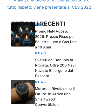
Anker, che proiettore! Una tecnologia di
tutto rispetto viene presentata al CES 2022
ARTICOLI RECENTI
NEWS
Promo NeN Agosto
2026: Prezzo Fisso per
Bollette Luce e Gas fino
a 10 Anni
NEWS
Svelati dal Danubio in
Ritirata: Oltre 200 Navi
Naziste Emergono dal
Passato
NEWS
Motorola Rivoluziona il
Futuro: in Arrivo uno
Smartwatch
Convertibile in