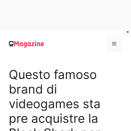
Vai
al
MENU
contenuto
Questo famoso
brand di
videogames sta
pre acquistre la