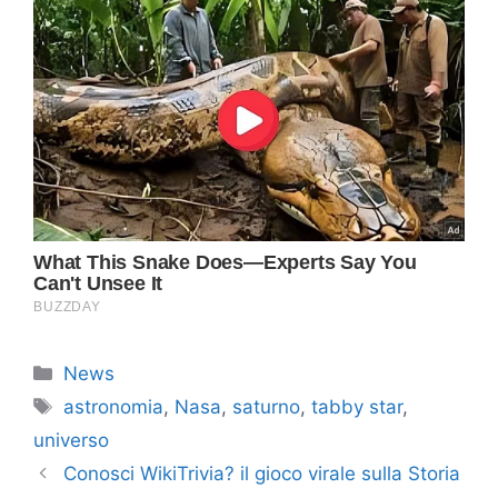
Categorie
News
Tag
astronomia
,
Nasa
,
saturno
,
tabby star
,
universo
Conosci WikiTrivia? il gioco virale sulla Storia