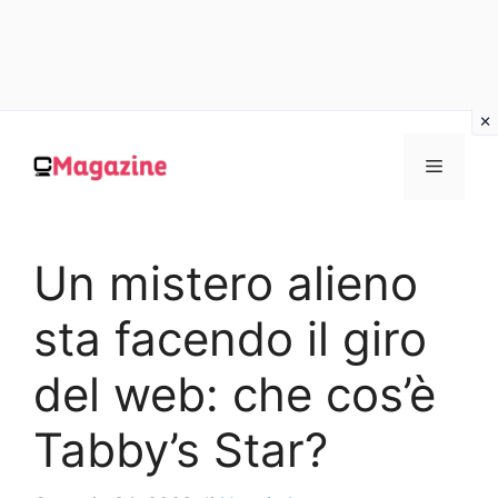
Vai
al
MENU
contenuto
Un mistero alieno
sta facendo il giro
del web: che cos’è
Tabby’s Star?