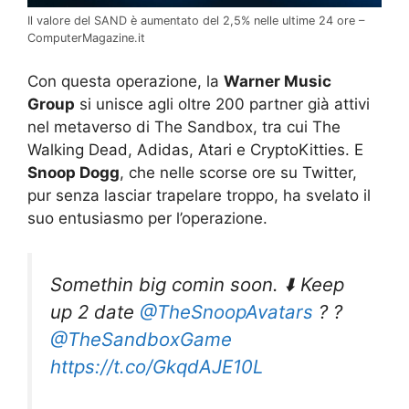
Il valore del SAND è aumentato del 2,5% nelle ultime 24 ore –
ComputerMagazine.it
Con questa operazione, la
Warner Music
Group
si unisce agli oltre 200 partner già attivi
nel metaverso di The Sandbox, tra cui The
Walking Dead, Adidas, Atari e CryptoKitties. E
Snoop Dogg
, che nelle scorse ore su Twitter,
pur senza lasciar trapelare troppo, ha svelato il
suo entusiasmo per l’operazione.
Somethin big comin soon. ⬇️ Keep
up 2 date
@TheSnoopAvatars
? ?
@TheSandboxGame
https://t.co/GkqdAJE10L