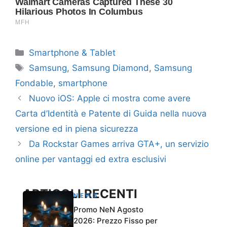
Categorie
Smartphone & Tablet
Tag
Samsung
,
Samsung Diamond
,
Samsung
Fondable
,
smartphone
Nuovo iOS: Apple ci mostra come avere
Carta d’Identità e Patente di Guida nella nuova
versione ed in piena sicurezza
Da Rockstar Games arriva GTA+, un servizio
online per vantaggi ed extra esclusivi
ARTICOLI RECENTI
NEWS
Promo NeN Agosto
2026: Prezzo Fisso per