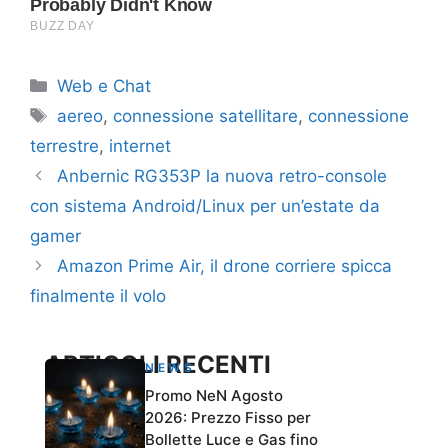
Categorie
Web e Chat
Tag
aereo
,
connessione satellitare
,
connessione
terrestre
,
internet
Anbernic RG353P la nuova retro-console
con sistema Android/Linux per un’estate da
gamer
Amazon Prime Air, il drone corriere spicca
finalmente il volo
ARTICOLI RECENTI
NEWS
Promo NeN Agosto
2026: Prezzo Fisso per
Bollette Luce e Gas fino