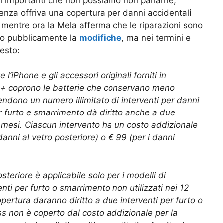
ì importanti che non possiamo non parlarne,
enza offriva una copertura per danni accidental
i
 mentre ora la Mela afferma che le riparazioni sono
iato pubblicamente la
modifiche
, ma nei termini e
esto:
’iPhone e gli accessori originali forniti in
e+ coprono le batterie che conservano meno
endono un numero illimitato di interventi per danni
 furto e smarrimento dà diritto anche a due
2 mesi. Ciascun intervento ha un costo addizionale
danni al vetro posteriore) o € 99 (per i danni
osteriore è applicabile solo per i modelli di
nti per furto o smarrimento non utilizzati nei 12
pertura daranno diritto a due interventi per furto o
ess non è coperto dal costo addizionale per la