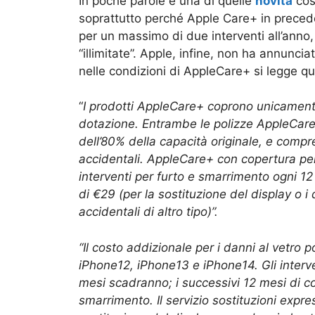
In poche parole è una di quelle
novità
cos
soprattutto perché Apple Care+ in preced
per un massimo di due interventi all’anno,
“illimitate”. Apple, infine, non ha annunc
nelle condizioni di AppleCare+ si legge qu
“
I prodotti AppleCare+ coprono unicamente l
dotazione. Entrambe le polizze AppleCar
dell’80% della capacità originale, e compr
accidentali. AppleCare+ con copertura per
interventi per furto e smarrimento ogni 1
di €29 (per la sostituzione del display o i 
accidentali di altro tipo
)”.
“
Il costo addizionale per i danni al vetro p
iPhone12, iPhone13 e iPhone14. Gli interve
mesi scadranno; i successivi 12 mesi di co
smarrimento. Il servizio sostituzioni expr