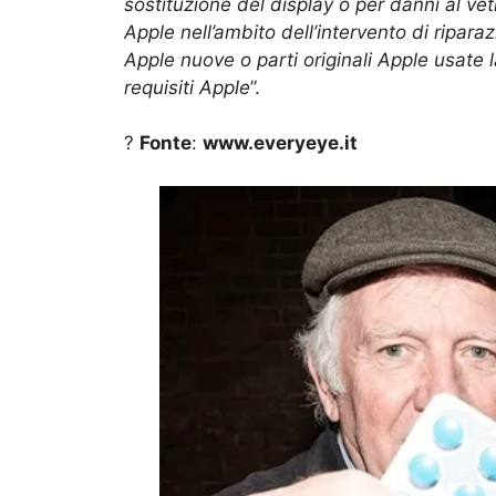
sostituzione del display o per danni al vetr
Apple nell’ambito dell’intervento di ripara
Apple nuove o parti originali Apple usate l
requisiti Apple
”.
?
Fonte
:
www.everyeye.it