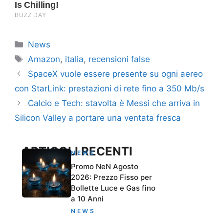
Categorie
News
Tag
Amazon
,
italia
,
recensioni false
SpaceX vuole essere presente su ogni aereo
con StarLink: prestazioni di rete fino a 350 Mb/s
Calcio e Tech: stavolta è Messi che arriva in
Silicon Valley a portare una ventata fresca
ARTICOLI RECENTI
NEWS
Promo NeN Agosto
2026: Prezzo Fisso per
Bollette Luce e Gas fino
a 10 Anni
NEWS