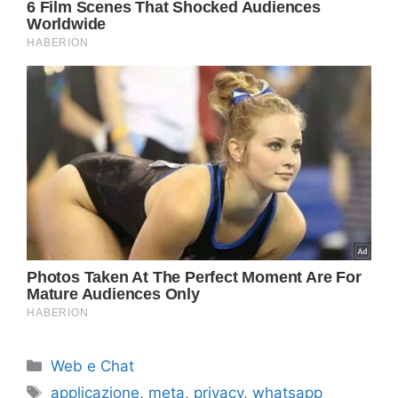
Categorie
Web e Chat
Tag
applicazione
,
meta
,
privacy
,
whatsapp