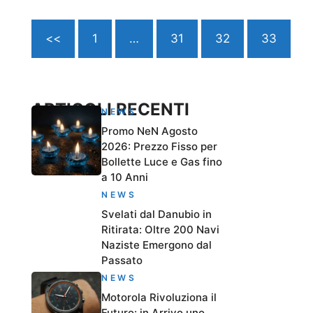
<<
1
…
31
32
33
ARTICOLI RECENTI
NEWS
Promo NeN Agosto
2026: Prezzo Fisso per
Bollette Luce e Gas fino
a 10 Anni
NEWS
Svelati dal Danubio in
Ritirata: Oltre 200 Navi
Naziste Emergono dal
Passato
NEWS
Motorola Rivoluziona il
Futuro: in Arrivo uno