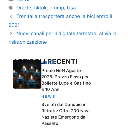
Tag
Oracle
,
tiktok
,
Trump
,
Usa
Trenitalia trasporterà anche le bici entro il
2021
Nuovi canali per il digitale terrestre, al via la
risintonizzazione
ARTICOLI RECENTI
NEWS
Promo NeN Agosto
2026: Prezzo Fisso per
Bollette Luce e Gas fino
a 10 Anni
NEWS
Svelati dal Danubio in
Ritirata: Oltre 200 Navi
Naziste Emergono dal
Passato