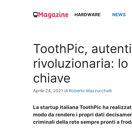
Vai
al
HARDWARE
NEWS
contenuto
ToothPic, autenti
rivoluzionaria: l
chiave
Aprile 24, 2021
di
Roberto Mazzucchelli
La startup italiana ToothPic ha realizza
modo da rendere i propri dati decisament
criminali della rete sempre pronti a frod