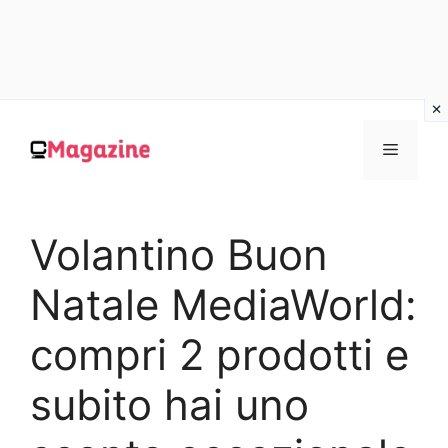
Vai
al
MENU
contenuto
Volantino Buon
Natale MediaWorld:
compri 2 prodotti e
subito hai uno