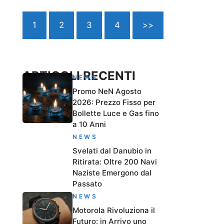
1
2
3
4
>>
ARTICOLI RECENTI
NEWS
Promo NeN Agosto
2026: Prezzo Fisso per
Bollette Luce e Gas fino
a 10 Anni
NEWS
Svelati dal Danubio in
Ritirata: Oltre 200 Navi
Naziste Emergono dal
Passato
NEWS
Motorola Rivoluziona il
Futuro: in Arrivo uno