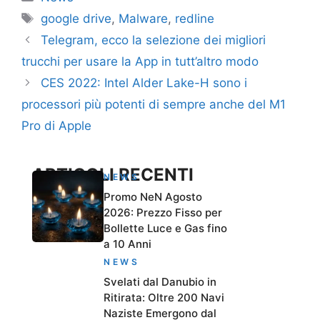
Tag
google drive
,
Malware
,
redline
Telegram, ecco la selezione dei migliori
trucchi per usare la App in tutt’altro modo
CES 2022: Intel Alder Lake-H sono i
processori più potenti di sempre anche del M1
Pro di Apple
ARTICOLI RECENTI
NEWS
Promo NeN Agosto
2026: Prezzo Fisso per
Bollette Luce e Gas fino
a 10 Anni
NEWS
Svelati dal Danubio in
Ritirata: Oltre 200 Navi
Naziste Emergono dal