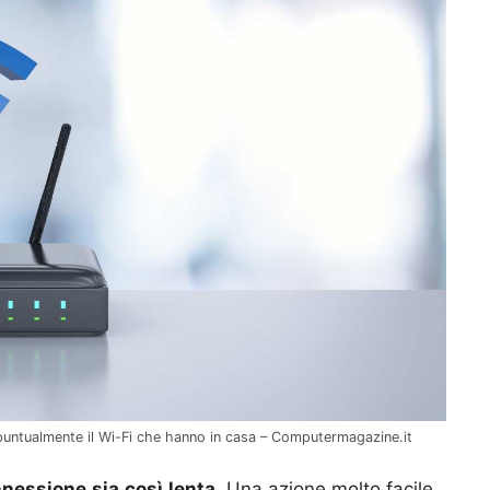
puntualmente il Wi-Fi che hanno in casa – Computermagazine.it
nnessione
sia
così
lenta
. Una azione molto facile