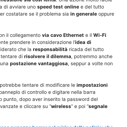
a di avviare uno
speed
test
online
e del tutto
per costatare se il problema sia
in generale
oppure
con il collegamento
via
cavo
Ethernet
e il
Wi-Fi
nte prendere in considerazione l’
idea
di
siderato che la
responsabilità
ricada del tutto
r tentare di
risolvere
il dilemma
, potremmo anche
i una
postazione
vantaggiosa
, seppur a volte non
 potrebbe tentare di modificare le
impostazioni
nneplo di controllo e digitare nella barra
to punto, dopo aver inserito la password
del
avanzate e cliccare su “
wireless
” e poi “
segnale