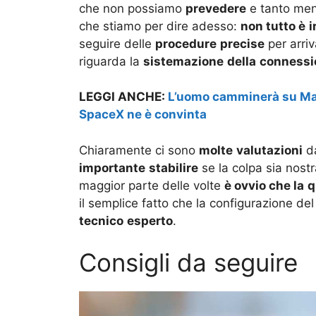
che non possiamo
prevedere
e tanto me
che stiamo per dire adesso:
non tutto è
i
seguire delle
procedure
precise
per arri
riguarda la
sistemazione
della
connessi
LEGGI ANCHE:
L’uomo camminerà su Mart
SpaceX ne è convinta
Chiaramente ci sono
molte
valutazioni
da
importante
stabilire
se la colpa sia nost
maggior parte delle volte
è ovvio che la
q
il semplice fatto che la configurazione 
tecnico
esperto
.
Consigli da seguire