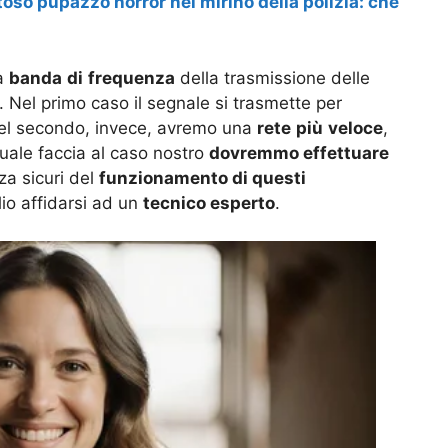
o pupazzo horror nel mirino della polizia: che
la
banda
di
frequenza
della trasmissione delle
. Nel primo caso il segnale si trasmette per
nel secondo, invece, avremo una
rete
più
veloce
,
uale faccia al caso nostro
dovremmo effettuare
za sicuri del
funzionamento di questi
io affidarsi ad un
tecnico esperto
.