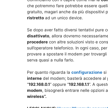
che potremmo fare potrebbe essere quell
gratuito, magari anche da più dispositivi 
ristretto
ad un unico device.
Se dopo aver fatto diversi tentativi pure 
disattivato
, allora dovremo necessariame
procedere
con altre soluzioni visto e con
sull’operatore telefonico. In ogni caso, pe
provare a spostare il modem per trovargl
serva quasi a nulla farlo.
Per quanto riguarda la
configurazione
si
interne
del modem; basterà accedere al pa
“
192.168.0.1
” oppure “
192.168.1.1
”. A ques
modem
, bisognerà entrare nelle opzioni 
wireless”.