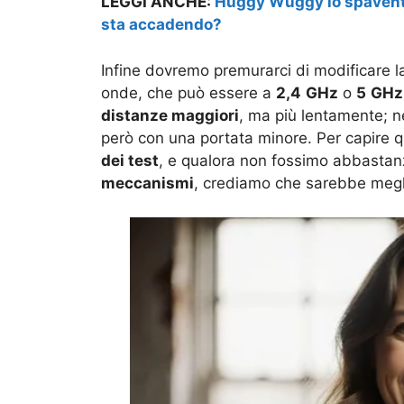
LEGGI ANCHE:
Huggy Wuggy lo spaventos
sta accadendo?
Infine dovremo premurarci di modificare 
onde, che può essere a
2,4
GHz
o
5
GHz
distanze maggiori
, ma più lentamente; 
però con una portata minore. Per capire q
dei test
, e qualora non fossimo abbastan
meccanismi
, crediamo che sarebbe megl