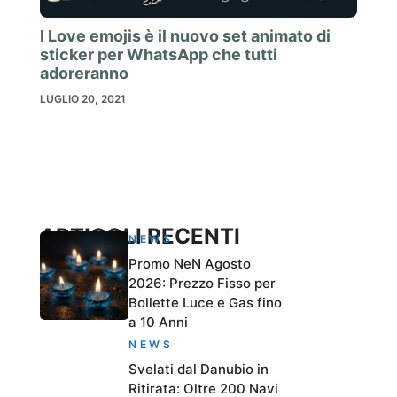
I Love emojis è il nuovo set animato di
sticker per WhatsApp che tutti
adoreranno
LUGLIO 20, 2021
ARTICOLI RECENTI
NEWS
Promo NeN Agosto
2026: Prezzo Fisso per
Bollette Luce e Gas fino
a 10 Anni
NEWS
Svelati dal Danubio in
Ritirata: Oltre 200 Navi