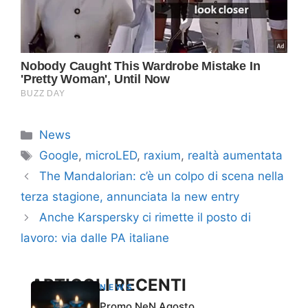
Categorie
News
Tag
Google
,
microLED
,
raxium
,
realtà aumentata
The Mandalorian: c’è un colpo di scena nella
terza stagione, annunciata la new entry
Anche Karspersky ci rimette il posto di
lavoro: via dalle PA italiane
ARTICOLI RECENTI
NEWS
Promo NeN Agosto