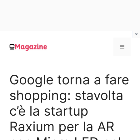
Vai
al
MENU
contenuto
Google torna a fare
shopping: stavolta
c’è la startup
Raxium per la AR