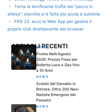
Torna la terrificante truffa del “pacco in
attesa”: stavolta si è fatta più acuta e subdola
FIFA 23: ecco la Web App per gestire il
proprio club direttamente dal browser
ARTICOLI RECENTI
NEWS
Promo NeN Agosto
2026: Prezzo Fisso per
Bollette Luce e Gas fino
a 10 Anni
NEWS
Svelati dal Danubio in
Ritirata: Oltre 200 Navi
Naziste Emergono dal
Passato
NEWS