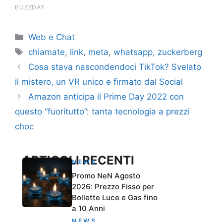
Categorie
Web e Chat
Tag
chiamate
,
link
,
meta
,
whatsapp
,
zuckerberg
Cosa stava nascondendoci TikTok? Svelato
il mistero, un VR unico e firmato dal Social
Amazon anticipa il Prime Day 2022 con
questo “fuoritutto”: tanta tecnologia a prezzi
choc
ARTICOLI RECENTI
NEWS
Promo NeN Agosto
2026: Prezzo Fisso per
Bollette Luce e Gas fino
a 10 Anni
NEWS