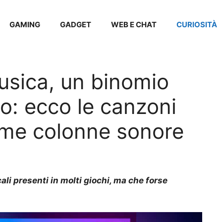
GAMING
GADGET
WEB E CHAT
CURIOSITÀ
sica, un binomio
so: ecco le canzoni
ome colonne sonore
li presenti in molti giochi, ma che forse