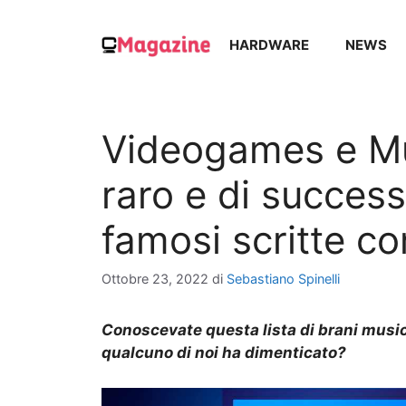
Vai
al
HARDWARE
NEWS
contenuto
Videogames e Mu
raro e di succes
famosi scritte c
Ottobre 23, 2022
di
Sebastiano Spinelli
Conoscevate questa lista di brani musica
qualcuno di noi ha dimenticato?