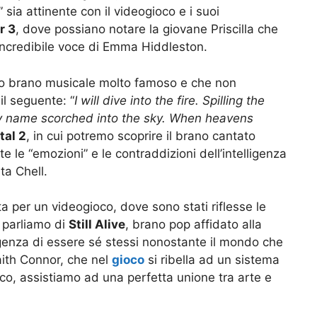
” sia attinente con il videogioco e i suoi
r 3
, dove possiano notare la giovane Priscilla che
’incredibile voce di Emma Hiddleston.
tro brano musicale molto famoso e che non
l seguente: “
I will dive into the fire. Spilling the
My name scorched into the sky. When heavens
tal 2
, in cui potremo scoprire il brano cantato
te le “emozioni” e le contraddizioni dell’intelligenza
ta Chell.
per un videogioco, dove sono stati riflesse le
: parliamo di
Still Alive
, brano pop affidato alla
rgenza di essere sé stessi nonostante il mondo che
Faith Connor, che nel
gioco
si ribella ad un sistema
co, assistiamo ad una perfetta unione tra arte e