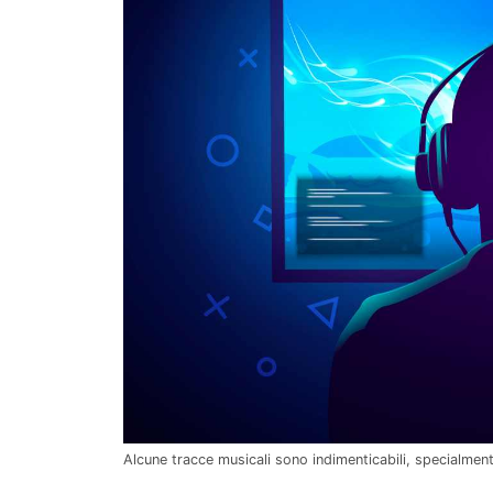
Alcune tracce musicali sono indimenticabili, specialmen