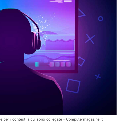
te per i contesti a cui sono collegate – Computermagazine.it