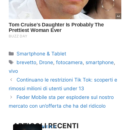
Categorie
Smartphone & Tablet
Tag
brevetto
,
Drone
,
fotocamera
,
smartphone
,
vivo
Continuano le restrizioni Tik Tok: scoperti e
rimossi milioni di utenti under 13
Feder Mobile sta per esplodere sul nostro
mercato con un’offerta che ha del ridicolo
ARTICOLI RECENTI
NEWS