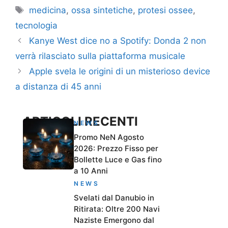
Tag
medicina
,
ossa sintetiche
,
protesi ossee
,
tecnologia
Kanye West dice no a Spotify: Donda 2 non
verrà rilasciato sulla piattaforma musicale
Apple svela le origini di un misterioso device
a distanza di 45 anni
ARTICOLI RECENTI
NEWS
Promo NeN Agosto
2026: Prezzo Fisso per
Bollette Luce e Gas fino
a 10 Anni
NEWS
Svelati dal Danubio in
Ritirata: Oltre 200 Navi
Naziste Emergono dal