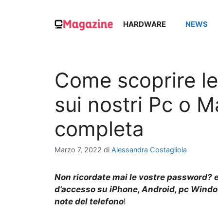
Vai
al
HARDWARE
NEWS
contenuto
Come scoprire l
sui nostri Pc o M
completa
Marzo 7, 2022
di
Alessandra Costagliola
Non ricordate mai le vostre password? ec
d’accesso su iPhone, Android, pc Window
note del telefono
!