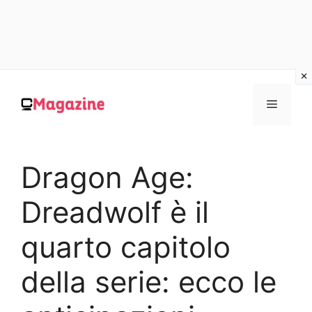
Vai
al
MENU
contenuto
Dragon Age:
Dreadwolf è il
quarto capitolo
della serie: ecco le