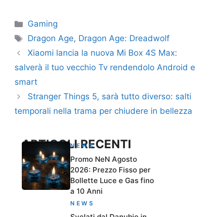
Categorie
Gaming
Tag
Dragon Age
,
Dragon Age: Dreadwolf
Xiaomi lancia la nuova Mi Box 4S Max:
salverà il tuo vecchio Tv rendendolo Android e
smart
Stranger Things 5, sarà tutto diverso: salti
temporali nella trama per chiudere in bellezza
ARTICOLI RECENTI
NEWS
Promo NeN Agosto
2026: Prezzo Fisso per
Bollette Luce e Gas fino
a 10 Anni
NEWS
Svelati dal Danubio in