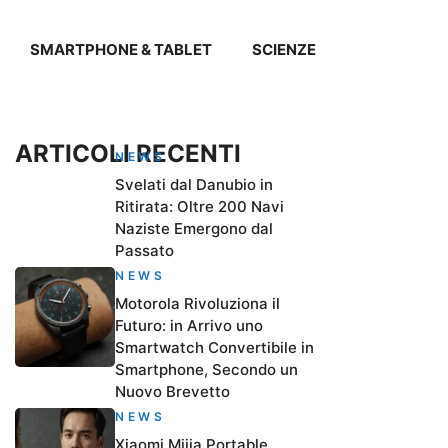
SMARTPHONE & TABLET
SCIENZE
ARTICOLI RECENTI
NEWS
Svelati dal Danubio in
Ritirata: Oltre 200 Navi
Naziste Emergono dal
Passato
NEWS
Motorola Rivoluziona il
Futuro: in Arrivo uno
Smartwatch Convertibile in
Smartphone, Secondo un
Nuovo Brevetto
NEWS
Xiaomi Mijia Portable