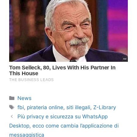
Categorie
News
Tag
fbi
,
pirateria online
,
siti illegali
,
Z-Library
Più privacy e sicurezza su WhatsApp
Desktop, ecco come cambia l’applicazione di
messaggistica