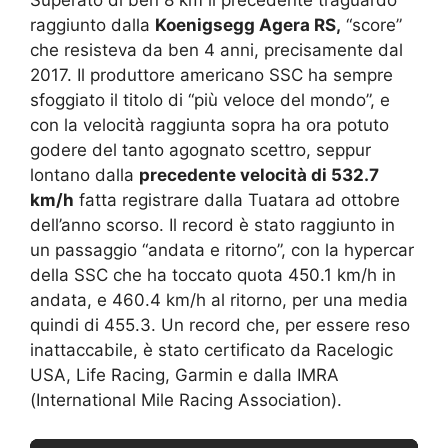
Superato di ben 8 km il precedente traguardo
raggiunto dalla
Koenigsegg Agera RS,
“score”
che resisteva da ben 4 anni, precisamente dal
2017. Il produttore americano SSC ha sempre
sfoggiato il titolo di “più veloce del mondo”, e
con la velocità raggiunta sopra ha ora potuto
godere del tanto agognato scettro, seppur
lontano dalla
precedente velocità di 532.7
km/h
fatta registrare dalla Tuatara ad ottobre
dell’anno scorso. Il record è stato raggiunto in
un passaggio “andata e ritorno”, con la hypercar
della SSC che ha toccato quota 450.1 km/h in
andata, e 460.4 km/h al ritorno, per una media
quindi di 455.3. Un record che, per essere reso
inattaccabile, è stato certificato da Racelogic
USA, Life Racing, Garmin e dalla IMRA
(International Mile Racing Association).