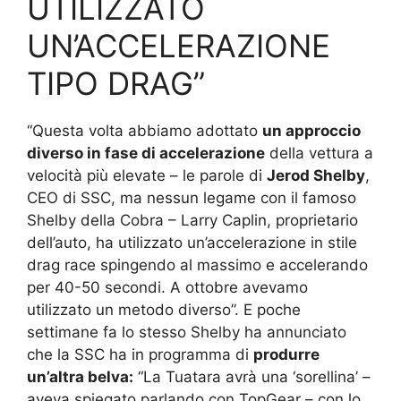
UTILIZZATO
UN’ACCELERAZIONE
TIPO DRAG”
“Questa volta abbiamo adottato
un approccio
diverso in fase di accelerazione
della vettura a
velocità più elevate – le parole di
Jerod Shelby
,
CEO di SSC, ma nessun legame con il famoso
Shelby della Cobra – Larry Caplin, proprietario
dell’auto, ha utilizzato un’accelerazione in stile
drag race spingendo al massimo e accelerando
per 40-50 secondi. A ottobre avevamo
utilizzato un metodo diverso”. E poche
settimane fa lo stesso Shelby ha annunciato
che la SSC ha in programma di
produrre
un’altra belva:
“La Tuatara avrà una ‘sorellina’ –
aveva spiegato parlando con TopGear – con lo