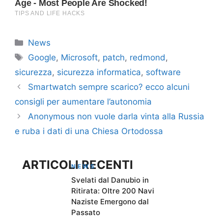
Categorie
News
Tag
Google
,
Microsoft
,
patch
,
redmond
,
sicurezza
,
sicurezza informatica
,
software
Smartwatch sempre scarico? ecco alcuni
consigli per aumentare l’autonomia
Anonymous non vuole darla vinta alla Russia
e ruba i dati di una Chiesa Ortodossa
ARTICOLI RECENTI
NEWS
Svelati dal Danubio in
Ritirata: Oltre 200 Navi
Naziste Emergono dal
Passato