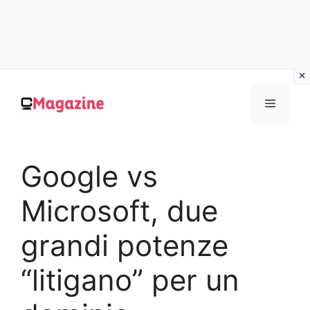
Vai
al
MENU
contenuto
Google vs
Microsoft, due
grandi potenze
“litigano” per un