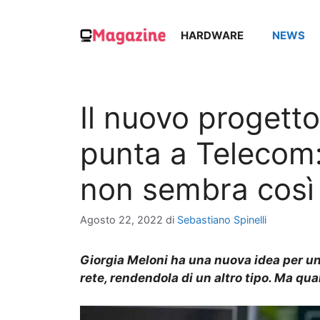
Vai
al
HARDWARE
NEWS
contenuto
Il nuovo progetto
punta a Telecom: 
non sembra così
Agosto 22, 2022
di
Sebastiano Spinelli
Giorgia Meloni
ha
u
n
a nuova
i
dea
per
un
rete
, rendendola di un altro tipo
.
Ma q
ual