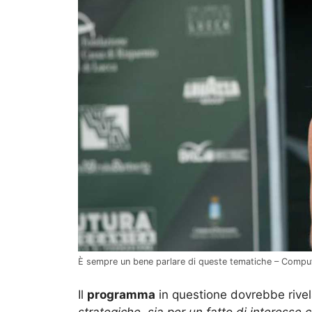
È sempre un bene parlare di queste tematiche – Compu
Il
programma
in questione dovrebbe rivelar
strategiche, sia per un fatto di interesse 