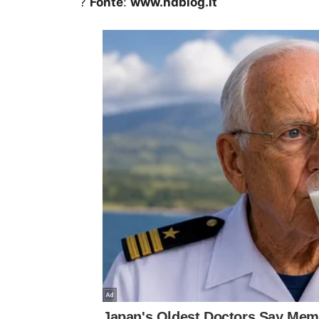
?
Fonte
:
www.hdblog.it