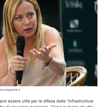
termagazine.it
si essere utile per la difesa delle “
infrastrutture
che di sicurezza nazionale. Come lo fanno gli altri,