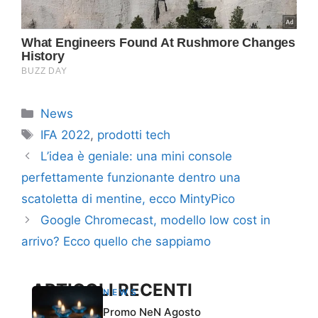
Categorie
News
Tag
IFA 2022
,
prodotti tech
L’idea è geniale: una mini console
perfettamente funzionante dentro una
scatoletta di mentine, ecco MintyPico
Google Chromecast, modello low cost in
arrivo? Ecco quello che sappiamo
ARTICOLI RECENTI
NEWS
Promo NeN Agosto