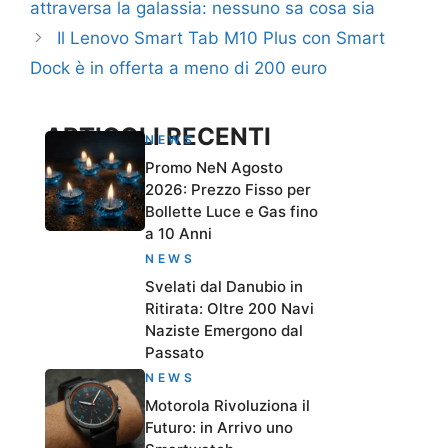
attraversa la galassia: nessuno sa cosa sia
Il Lenovo Smart Tab M10 Plus con Smart
Dock è in offerta a meno di 200 euro
ARTICOLI RECENTI
NEWS
Promo NeN Agosto
2026: Prezzo Fisso per
Bollette Luce e Gas fino
a 10 Anni
NEWS
Svelati dal Danubio in
Ritirata: Oltre 200 Navi
Naziste Emergono dal
Passato
NEWS
Motorola Rivoluziona il
Futuro: in Arrivo uno