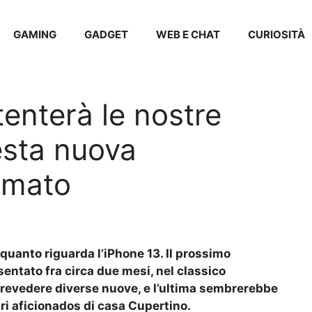
GAMING
GADGET
WEB E CHAT
CURIOSITÀ
enterà le nostre
esta nuova
imato
r quanto riguarda l’iPhone 13. Il prossimo
entato fra circa due mesi, nel classico
evedere diverse nuove, e l’ultima sembrerebbe
ari aficionados di casa Cupertino.