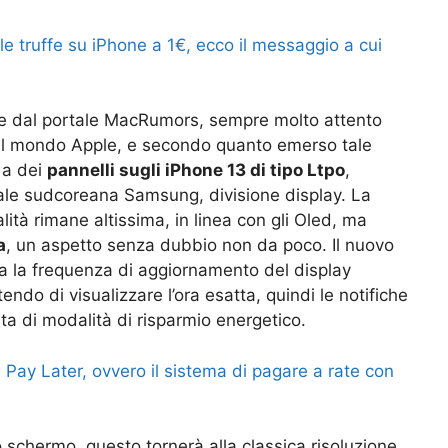
e truffe su iPhone a 1€, ecco il messaggio a cui
lare dal portale MacRumors, sempre molto attento
dal mondo Apple, e secondo quanto emerso tale
 a dei
pannelli sugli iPhone 13 di tipo Ltpo
,
nale sudcoreana Samsung, divisione display. La
alità rimane altissima, in linea con gli Oled, ma
a
, un aspetto senza dubbio non da poco. Il nuovo
 la frequenza di aggiornamento del display
ndo di visualizzare l’ora esatta, quindi le notifiche
ta di modalità di risparmio energetico.
 Pay Later, ovvero il sistema di pagare a rate con
o schermo, questo tornerà alla classica risoluzione