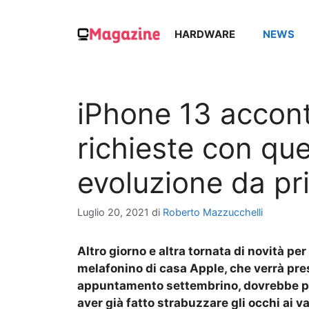
Vai
al
HARDWARE
NEWS
contenuto
iPhone 13 accont
richieste con qu
evoluzione da pr
Luglio 20, 2021
di
Roberto Mazzucchelli
Altro giorno e altra tornata di novità pe
melafonino di casa Apple, che verrà pres
appuntamento settembrino, dovrebbe pr
aver già fatto strabuzzare gli occhi ai v