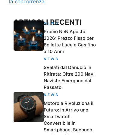
la concorrenza
ARTICOLI RECENTI
NEWS
Promo NeN Agosto
2026: Prezzo Fisso per
Bollette Luce e Gas fino
a 10 Anni
NEWS
Svelati dal Danubio in
Ritirata: Oltre 200 Navi
Naziste Emergono dal
Passato
NEWS
Motorola Rivoluziona il
Futuro: in Arrivo uno
Smartwatch
Convertibile in
Smartphone, Secondo