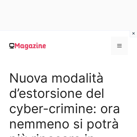
Vai
al
MENU
contenuto
Nuova modalità
d’estorsione del
cyber-crimine: ora
nemmeno si potrà