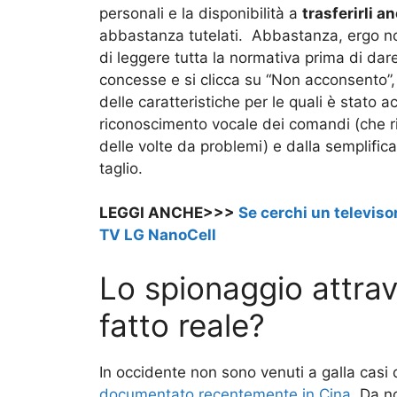
personali e la disponibilità a
trasferirli a
abbastanza tutelati. Abbastanza, ergo no
di leggere tutta la normativa prima di dar
concesse e si clicca su “Non acconsento”, 
delle caratteristiche per le quali è stato a
riconoscimento vocale dei comandi (che 
delle volte da problemi) e dalla semplific
taglio.
LEGGI ANCHE>>>
Se cerchi un televiso
TV LG NanoCell
Lo spionaggio attrav
fatto reale?
In occidente non sono venuti a galla casi 
documentato recentemente in Cina
. Da n