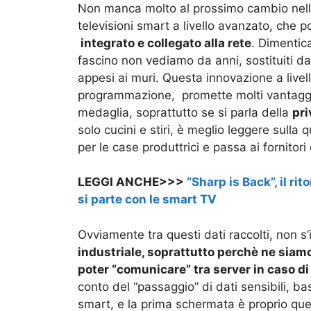
Non manca molto al prossimo cambio nelle 
televisioni smart a livello avanzato, che p
integrato e collegato alla rete
. Dimentica
fascino non vediamo da anni, sostituiti da 
appesi ai muri. Questa innovazione a live
programmazione, promette molti vantaggi
medaglia, soprattutto se si parla della
pri
solo cucini e stiri, è meglio leggere sulla 
per le case produttrici e passa ai fornitori 
LEGGI ANCHE>>>
“Sharp is Back”, il ri
si parte con le smart TV
Ovviamente tra questi dati raccolti, non s’
industriale, soprattutto perchè ne sia
poter “comunicare” tra server in caso d
conto del “passaggio” di dati sensibili, b
smart, e la prima schermata è proprio quell